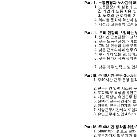
Part Ⅰ. 노동환경과 노사관계
1. 노동존중사회 실현과 노
2. 기업의 노동비용 및 
3. 노조와 근로자의 기대
4. 워라밸 문화의 확산과 
5. 저성장(고용절벽, 소비절벽,
Part Ⅱ. 우리 현장의 「일하는
1. 장시간 근로관행의 고
2. 낮은 노동생산성과 비
3. 고비용 연공급 임금구조
4. 낮은 근로의식과 업무 Own
5. 부가가치 없는 일, 낭비
6. 낮은 원가의식과 유지관
7. 낮은 직무 만족도 및
Part Ⅲ. 주 40시간 근무 Guidel
1. 주40시간 근무 운영 원칙
2. 근무시간 입력 시스템 운
​ 3. 조직/직무 특성별 유연
4. 개인 특성별 유연근무 형
5. 선택적 근무시간제의 효과
6. 탄력적 근무시간제의 운
7. 재량근무시간제의 도입과
8. 유연근무제 도입 4 Step
Part Ⅳ. 주 40시간 정착을 위한
1. Smart회의 및 보고 문화
2. 非부가가치 업무 제거 활